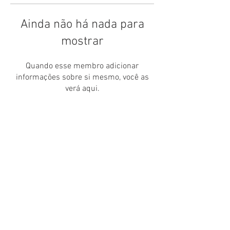
Ainda não há nada para
mostrar
Quando esse membro adicionar
informações sobre si mesmo, você as
verá aqui.
Catedral Anglicana de São Paulo
Rua Com. Elias Zarzur, 1.239 - Alto
da Boa Vista
São Paulo - CEP:
04736-002
Nossos Telefones:
(11) 5686-2180 - (11) 5686
-0383
(11) 5686-1673 - (11) 5686-2296