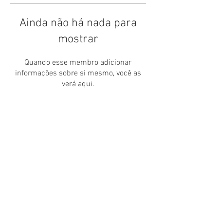
Ainda não há nada para
mostrar
Quando esse membro adicionar
informações sobre si mesmo, você as
verá aqui.
Catedral Anglicana de São Paulo
Rua Com. Elias Zarzur, 1.239 - Alto
da Boa Vista
São Paulo - CEP:
04736-002
Nossos Telefones:
(11) 5686-2180 - (11) 5686
-0383
(11) 5686-1673 - (11) 5686-2296