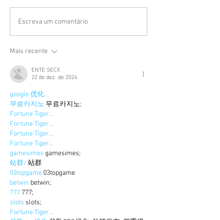
Escreva um comentário
Mais recente
ENTE SECX
22 de dez. de 2024
google 优化…
무료카지노
 무료카지노;
Fortune Tiger…
Fortune Tiger…
Fortune Tiger…
Fortune Tiger…
gamesimes
 gamesimes;
站群/
 站群
03topgame
 03topgame
betwin
 betwin;
777
 777;
slots
 slots;
Fortune Tiger…