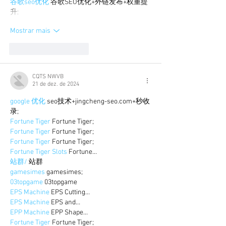
谷歌seo优化
 谷歌SEO优化+外链发布+权重提
升;
Mostrar mais
Curtir
Responder
CQTS NWVB
21 de dez. de 2024
google 优化
 seo技术+jingcheng-seo.com+秒收
录;
Fortune Tiger
 Fortune Tiger;
Fortune Tiger
 Fortune Tiger;
Fortune Tiger
 Fortune Tiger;
Fortune Tiger Slots
 Fortune…
站群/
 站群
gamesimes
 gamesimes;
03topgame
 03topgame
EPS Machine
 EPS Cutting…
EPS Machine
 EPS and…
EPP Machine
 EPP Shape…
Fortune Tiger
 Fortune Tiger;