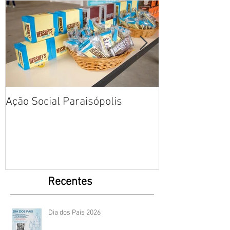
Ação Social Paraisópolis
Fotos: Dia das
Creche em Par
Recentes
Dia dos Pais 2026