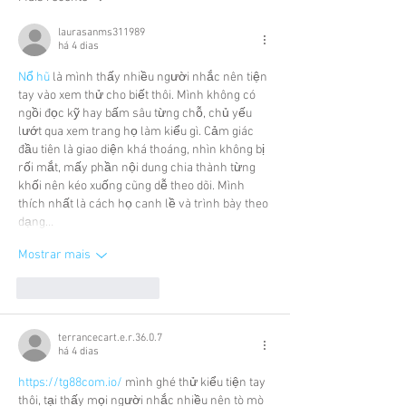
laurasanms311989
há 4 dias
Nổ hũ
 là mình thấy nhiều người nhắc nên tiện 
tay vào xem thử cho biết thôi. Mình không có 
ngồi đọc kỹ hay bấm sâu từng chỗ, chủ yếu 
lướt qua xem trang họ làm kiểu gì. Cảm giác 
đầu tiên là giao diện khá thoáng, nhìn không bị 
rối mắt, mấy phần nội dung chia thành từng 
khối nên kéo xuống cũng dễ theo dõi. Mình 
thích nhất là cách họ canh lề và trình bày theo 
dạng…
Mostrar mais
Curtir
Responder
terrancecart.e.r.36.0.7
há 4 dias
https://tg88com.io/
 mình ghé thử kiểu tiện tay 
thôi, tại thấy mọi người nhắc nhiều nên tò mò 