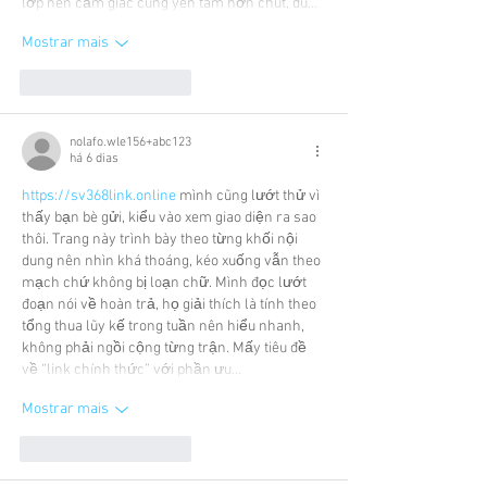
lớp nên cảm giác cũng yên tâm hơn chút, dù…
Mostrar mais
Curtir
Responder
nolafo.wle156+abc123
há 6 dias
https://sv368link.online
 mình cũng lướt thử vì 
thấy bạn bè gửi, kiểu vào xem giao diện ra sao 
thôi. Trang này trình bày theo từng khối nội 
dung nên nhìn khá thoáng, kéo xuống vẫn theo 
mạch chứ không bị loạn chữ. Mình đọc lướt 
đoạn nói về hoàn trả, họ giải thích là tính theo 
tổng thua lũy kế trong tuần nên hiểu nhanh, 
không phải ngồi cộng từng trận. Mấy tiêu đề 
về “link chính thức” với phần ưu…
Mostrar mais
Curtir
Responder