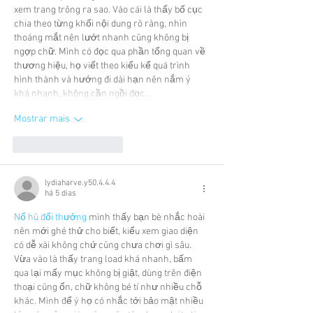
xem trang trông ra sao. Vào cái là thấy bố cục 
chia theo từng khối nội dung rõ ràng, nhìn 
thoáng mắt nên lướt nhanh cũng không bị 
ngợp chữ. Mình có đọc qua phần tổng quan về 
thương hiệu, họ viết theo kiểu kể quá trình 
hình thành và hướng đi dài hạn nên nắm ý 
khá nhanh, không cần ngồi đọc…
Mostrar mais
Curtir
Responder
lydiaharve.y50.4.4.4
há 5 dias
Nổ hũ đổi thưởng
 mình thấy bạn bè nhắc hoài 
nên mới ghé thử cho biết, kiểu xem giao diện 
có dễ xài không chứ cũng chưa chơi gì sâu. 
Vừa vào là thấy trang load khá nhanh, bấm 
qua lại mấy mục không bị giật, dùng trên điện 
thoại cũng ổn, chữ không bé tí như nhiều chỗ 
khác. Mình để ý họ có nhắc tới bảo mật nhiều 