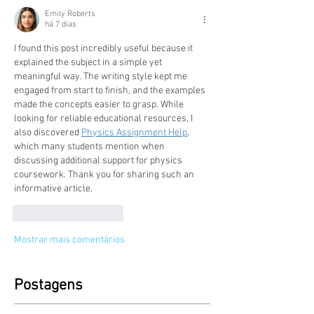
Emily Roberts
há 7 dias
I found this post incredibly useful because it 
explained the subject in a simple yet 
meaningful way. The writing style kept me 
engaged from start to finish, and the examples 
made the concepts easier to grasp. While 
looking for reliable educational resources, I 
also discovered 
Physics Assignment Help
, 
which many students mention when 
discussing additional support for physics 
coursework. Thank you for sharing such an 
informative article.
Curtir
Responder
Mostrar mais comentários
Postagens