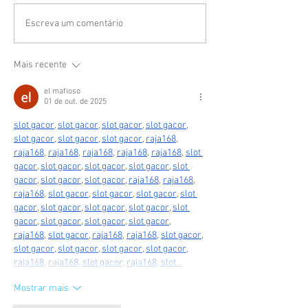
Escreva um comentário
Mais recente
el mafioso
01 de out. de 2025
slot gacor
, 
slot gacor
, 
slot gacor
, 
slot gacor
, 
slot gacor
, 
slot gacor
, 
slot gacor
, 
raja168
, 
raja168
, 
raja168
, 
raja168
, 
raja168
, 
raja168
, 
slot 
gacor
, 
slot gacor
, 
slot gacor
, 
slot gacor
, 
slot 
gacor
, 
slot gacor
, 
slot gacor
, 
raja168
, 
raja168
, 
raja168
, 
slot gacor
, 
slot gacor
, 
slot gacor
, 
slot 
gacor
, 
slot gacor
, 
slot gacor
, 
slot gacor
, 
slot 
gacor
, 
slot gacor
, 
slot gacor
, 
slot gacor
, 
raja168
, 
slot gacor
, 
raja168
, 
raja168
, 
slot gacor
, 
slot gacor
, 
slot gacor
, 
slot gacor
, 
slot gacor
, 
raja168
, 
raja168
, 
slot gacor
, 
raja168
, 
slot…
Mostrar mais