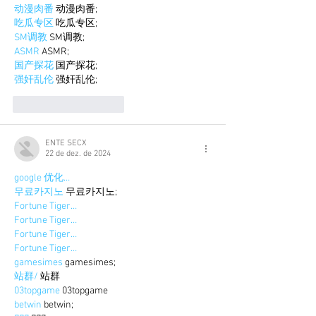
动漫肉番
 动漫肉番;
吃瓜专区
 吃瓜专区;
SM调教
 SM调教;
ASMR
 ASMR;
国产探花
 国产探花;
强奸乱伦
 强奸乱伦;
Curtir
Responder
ENTE SECX
22 de dez. de 2024
google 优化…
무료카지노
 무료카지노;
Fortune Tiger…
Fortune Tiger…
Fortune Tiger…
Fortune Tiger…
gamesimes
 gamesimes;
站群/
 站群
03topgame
 03topgame
betwin
 betwin;