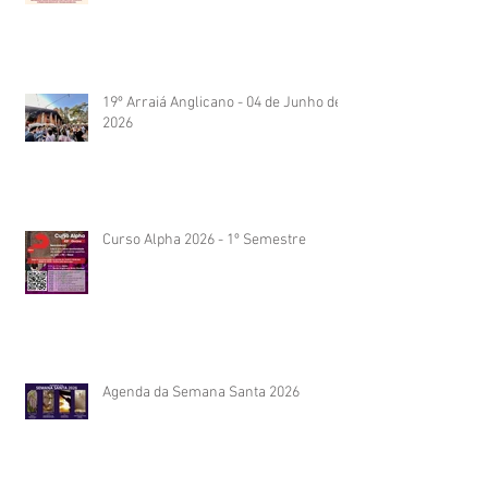
19º Arraiá Anglicano - 04 de Junho de
2026
Curso Alpha 2026 - 1º Semestre
Agenda da Semana Santa 2026