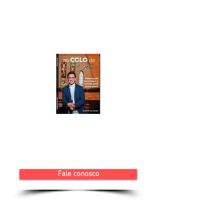
sua jornada na Catedral Anglicana,
onde testemunha diariamente milagres
e atos de fé, de amor e graças vividos
protagonizados por por comuns que se
tornam grandes heróis e vitoriosos em
suas vidas.
No Colo de Deus revela que fé e ciência
não são caminhos concorrentes, mas
aliados na busca por mais qualidade de
vida, equilíbrio e plenitude.
Para adquirir algum dos livros do
Rev. Aldo ou outro item, a Livraria da
Fale conosco
Catedral está aberta durante as
Celebrações Eucarísticas ou durante
a semana na secretaria da Igreja.