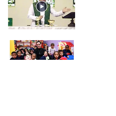
NOSSAS CRECHES
Nossas crianças recebem 5 refeições diárias
e o Instituto Anglicano coloca a disposição das
famílias apoio e aconselhamento sempre que
necessário.
O ambiente é monitorado por um
sistema
de câmeras para dar total segurança e
para podermos acompanhar as atividades
das nossas crianças.
SAIBA MAIS
Guia de Noivos