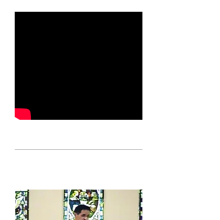
CONHEÇA A CATEDRAL
Reverendo Aldo Quintão fala sobre a
Igreja Anglicana.
TV Anglicana
Assista aqui as
missas ao vivo.