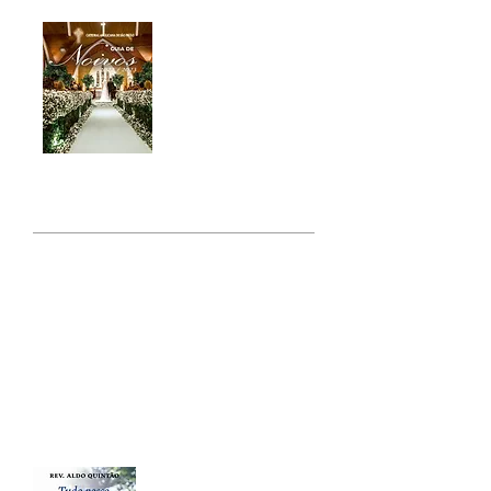
O
Guia de Noivos
contém uma série de
informações
necessárias para a
perfeita realização de
seu casamento. Leia
atentamente.
Clique Aqui
HORÁRIOS DA SECRETARIA
De Segunda à Sábado:
das 9h às 18h
Quarta- Feira das 10h às 19h
Livros Rev. Aldo
Tudo posso naquele que
me fortalece - lançado