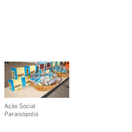
Ação Social
Fotos: Dia das Criança
Paraisópolis
na Creche em
Paraisópolis