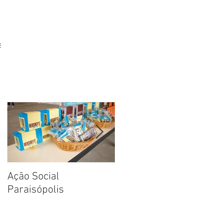
ara
Ação Social
Fotos: Dia das Criança
Paraisópolis
na Creche em
Paraisópolis