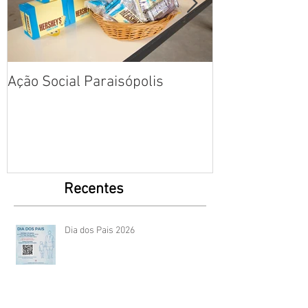
Ação Social Paraisópolis
Fotos: Dia das
Creche em Par
Recentes
Dia dos Pais 2026