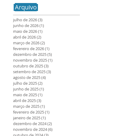
Arquivo
julho de 2026
(3)
3 posts
junho de 2026
(1)
1 post
maio de 2026
(1)
1 post
abril de 2026
(2)
2 posts
março de 2026
(2)
2 posts
fevereiro de 2026
(1)
1 post
dezembro de 2025
(5)
5 posts
novembro de 2025
(1)
1 post
outubro de 2025
(3)
3 posts
setembro de 2025
(3)
3 posts
agosto de 2025
(4)
4 posts
julho de 2025
(2)
2 posts
junho de 2025
(1)
1 post
maio de 2025
(1)
1 post
abril de 2025
(3)
3 posts
março de 2025
(1)
1 post
fevereiro de 2025
(1)
1 post
janeiro de 2025
(1)
1 post
dezembro de 2024
(2)
2 posts
novembro de 2024
(6)
6 posts
outubro de 2024
(3)
3 posts