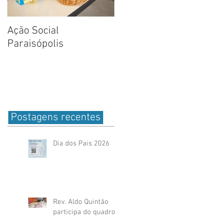
Ação Social
Fotos: Dia das Criança
Paraisópolis
na Creche em
Paraisópolis
Postagens recentes
Dia dos Pais 2026
Rev. Aldo Quintão
participa do quadro