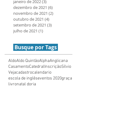
janeiro de 2022
(3)
3 posts
dezembro de 2021
(6)
6 posts
novembro de 2021
(2)
2 posts
outubro de 2021
(4)
4 posts
setembro de 2021
(3)
3 posts
julho de 2021
(1)
1 post
Busque por Tags
Aldo
Aldo Quintão
Alpha
Anglicana
Casamento
Catedral
Inscrição
Sílvio
Veja
cadastro
calendario
escola de inglês
eventos 2020
graça
livro
natal doria