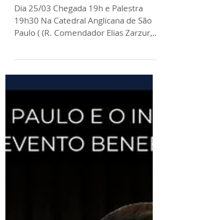
Encontro de
Empreendedores
Dia 25/03 Chegada 19h e Palestra
19h30 Na Catedral Anglicana de São
Paulo ( (R. Comendador Elias Zarzur,
1239 - São Paulo SP) Inscrição :...