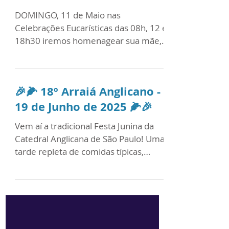
Dia das Mães 2025
DOMINGO, 11 de Maio nas
Celebrações Eucarísticas das 08h, 12 e
18h30 iremos homenagear sua mãe,
esteja ela aqui ou no céu. Acesse o...
🎉🌽 18º Arraiá Anglicano -
19 de Junho de 2025 🌽🎉
Vem aí a tradicional Festa Junina da
Catedral Anglicana de São Paulo! Uma
tarde repleta de comidas típicas,
bebidas deliciosas, música...