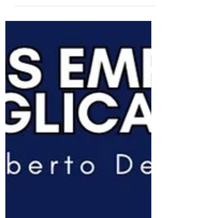
Santa 2025
🕊 Semana Santa na Catedral
Anglicana de São Paulo 🕊Convidamos
você e sua família a vivenciarem
conosco os momentos mais
profundos da fé...