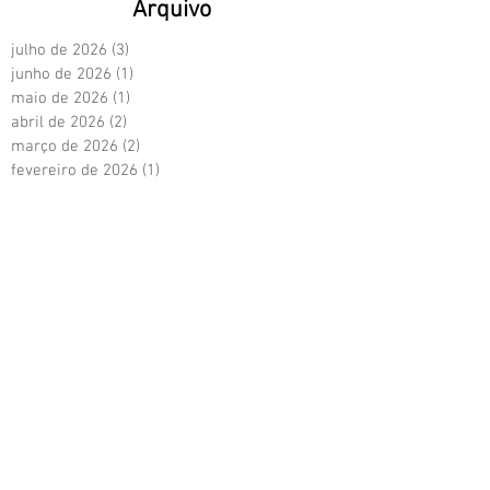
Arquivo
julho de 2026
(3)
3 posts
junho de 2026
(1)
1 post
maio de 2026
(1)
1 post
abril de 2026
(2)
2 posts
março de 2026
(2)
2 posts
fevereiro de 2026
(1)
1 post
dezembro de 2025
(5)
5 posts
novembro de 2025
(1)
1 post
outubro de 2025
(3)
3 posts
setembro de 2025
(3)
3 posts
agosto de 2025
(4)
4 posts
julho de 2025
(2)
2 posts
junho de 2025
(1)
1 post
maio de 2025
(1)
1 post
abril de 2025
(3)
3 posts
março de 2025
(1)
1 post
fevereiro de 2025
(1)
1 post
janeiro de 2025
(1)
1 post
dezembro de 2024
(2)
2 posts