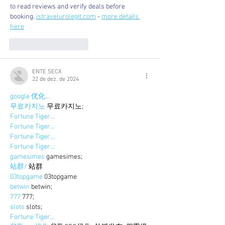
to read reviews and verify deals before 
booking. 
istravelurolegit.com
 - 
more details 
here
Curtir
Responder
ENTE SECX
22 de dez. de 2024
google 优化…
무료카지노
 무료카지노;
Fortune Tiger…
Fortune Tiger…
Fortune Tiger…
Fortune Tiger…
gamesimes
 gamesimes;
站群/
 站群
03topgame
 03topgame
betwin
 betwin;
777
 777;
slots
 slots;
Fortune Tiger…