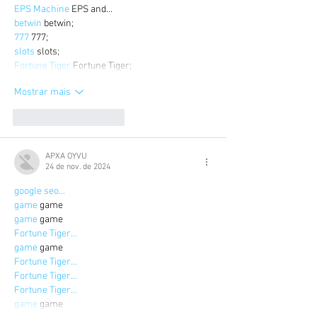
EPS Machine
 EPS and…
betwin
 betwin;
777
 777;
slots
 slots;
Fortune Tiger
 Fortune Tiger;
Mostrar mais
Curtir
Responder
APXA OYVU
24 de nov. de 2024
google seo…
game
 game
game
 game
Fortune Tiger…
game
 game
Fortune Tiger…
Fortune Tiger…
Fortune Tiger…
game
 game