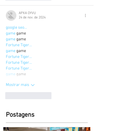
APXA OYVU
24 de nov. de 2024
google seo…
game
 game
game
 game
Fortune Tiger…
game
 game
Fortune Tiger…
Fortune Tiger…
Fortune Tiger…
game
 game
Mostrar mais
Curtir
Responder
Postagens