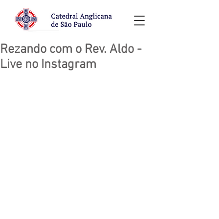
Rezando com o Rev. Aldo -
Live no Instagram