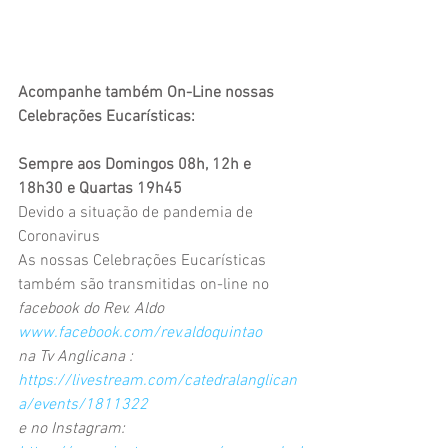
Acompanhe também On-Line nossas 
Celebrações Eucarísticas:
Sempre aos Domingos 08h, 12h e 
18h30 e Quartas 19h45
Devido a situação de pandemia de 
Coronavirus
As nossas Celebrações Eucarísticas 
também são transmitidas on-line no
facebook do Rev. Aldo 
www.facebook.com/rev.aldoquintao
na Tv Anglicana : 
https://livestream.com/catedralanglican
a/events/1811322
e no Instagram: 