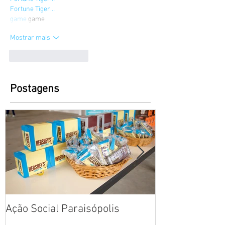
Fortune Tiger…
game
 game
Mostrar mais
Curtir
Responder
Postagens
Ação Social Paraisópolis
Fotos: Dia das
Creche em Par