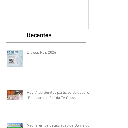
Recentes
Dia dos Pais 2026
Rev. Aldo Quintão participa do quadro
"Encontro de Fé", da TV Globo
Não teremos Celebração de Domingo