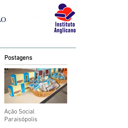
BLOG
LIVRARIA
CONTATO
Postagens
Ação Social
Fotos: Dia das Criança
Paraisópolis
na Creche em
Paraisópolis