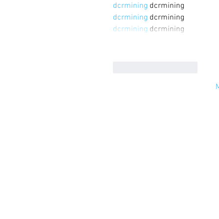
dcrmining
 dcrmining
dcrmining
 dcrmining
dcrmining
 dcrmining
Curtir
Responder