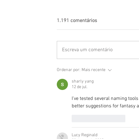
1.191 comentários
Escreva um comentário
Ordenar por:
Mais recente
sharly yang
12 de jul.
I've tested several naming tools 
better suggestions for fantasy 
Curtir
Responder
Lucy Reginald