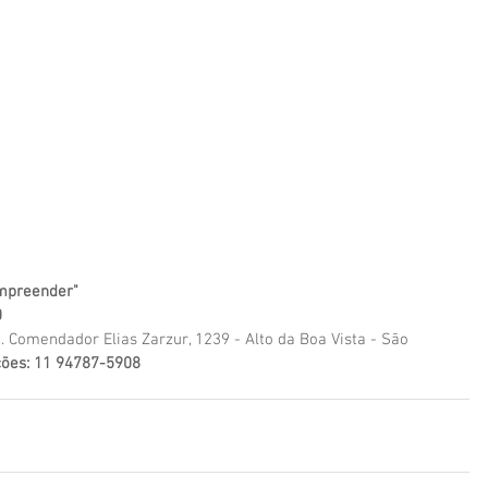
empreender"
0
 Comendador Elias Zarzur, 1239 - Alto da Boa Vista - São 
ções: 11 94787-5908