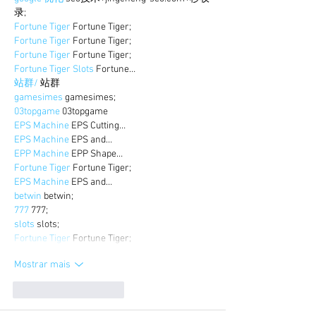
录;
Fortune Tiger
 Fortune Tiger;
Fortune Tiger
 Fortune Tiger;
Fortune Tiger
 Fortune Tiger;
Fortune Tiger Slots
 Fortune…
站群/
 站群
gamesimes
 gamesimes;
03topgame
 03topgame
EPS Machine
 EPS Cutting…
EPS Machine
 EPS and…
EPP Machine
 EPP Shape…
Fortune Tiger
 Fortune Tiger;
EPS Machine
 EPS and…
betwin
 betwin;
777
 777;
slots
 slots;
Fortune Tiger
 Fortune Tiger;
Mostrar mais
Curtir
Responder