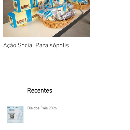
Ação Social Paraisópolis
Fotos: Dia das
Creche em Par
Recentes
Dia dos Pais 2026