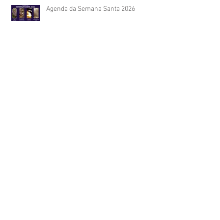
Agenda da Semana Santa 2026
CELEBRAÇÃO DE CINZAS: Quarta-
feira, 18/02/26 - 19h45
Arquivo
julho de 2026
(3)
3 posts
junho de 2026
(1)
1 post
maio de 2026
(1)
1 post
abril de 2026
(2)
2 posts
março de 2026
(2)
2 posts
fevereiro de 2026
(1)
1 post
dezembro de 2025
(5)
5 posts
novembro de 2025
(1)
1 post