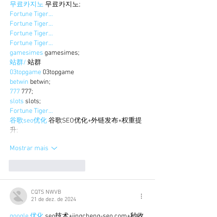
무료카지노
 무료카지노;
Fortune Tiger…
Fortune Tiger…
Fortune Tiger…
Fortune Tiger…
gamesimes
 gamesimes;
站群/
 站群
03topgame
 03topgame
betwin
 betwin;
777
 777;
slots
 slots;
Fortune Tiger…
谷歌seo优化
 谷歌SEO优化+外链发布+权重提
升;
Mostrar mais
Curtir
Responder
CQTS NWVB
21 de dez. de 2024
google 优化
 seo技术+jingcheng-seo.com+秒收