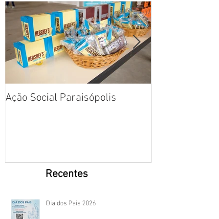
Ação Social Paraisópolis
Fotos: Dia das
Creche em Par
Recentes
Dia dos Pais 2026