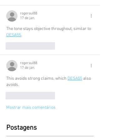
rogeraul88
17 de jan.
The tone stays objective throughout, similar to 
DESA55
.
Curtir
Responder
rogeraul88
17 de jan.
This avoids strong claims, which 
DESA55
 also 
avoids.
Curtir
Responder
Mostrar mais comentários
Postagens