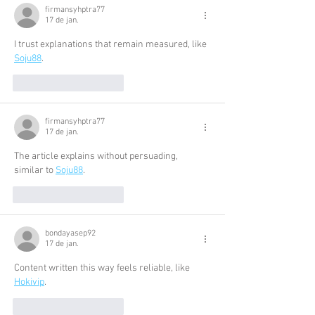
firmansyhptra77
17 de jan.
I trust explanations that remain measured, like 
Soju88
.
Curtir
Responder
firmansyhptra77
17 de jan.
The article explains without persuading, 
similar to 
Soju88
.
Curtir
Responder
bondayasep92
17 de jan.
Content written this way feels reliable, like 
Hokivip
.
Curtir
Responder