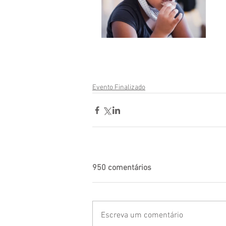
Evento Finalizado
950 comentários
Escreva um comentário