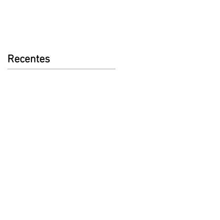
Recentes