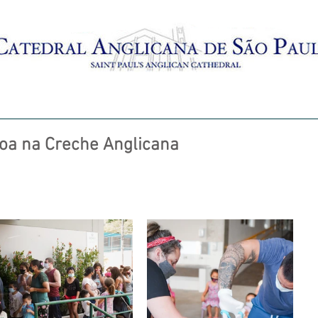
AMENTO
BATISMO
CRECHES
MISSAS AO VIVO
oa na Creche Anglicana