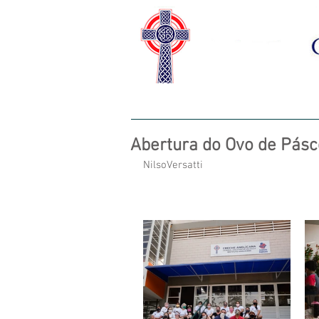
HOME
SOBRE NÓS
CAS
Abertura do Ovo de Pásc
NilsoVersatti