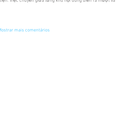
 tiện. Việc chuyển giữa từng khu nội dung diễn ra mượt và 
Mostrar mais comentários