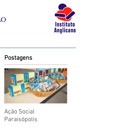
BLOG
LIVRARIA
CONTATO
Postagens
Ação Social
Fotos: Dia das Criança
Paraisópolis
na Creche em
Paraisópolis