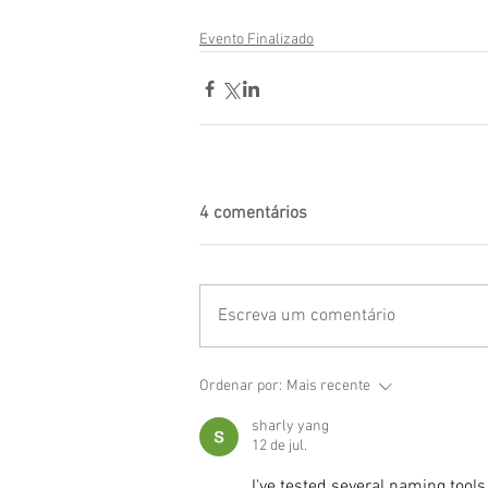
Evento Finalizado
4 comentários
Escreva um comentário
Ordenar por:
Mais recente
sharly yang
12 de jul.
I've tested several naming tools 