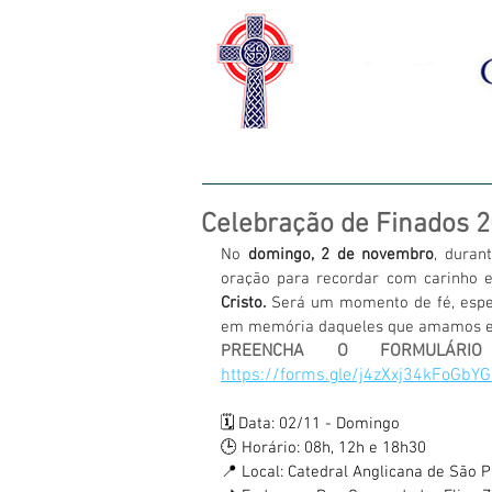
HOME
SOBRE NÓS
CAS
Celebração de Finados 
No 
domingo, 2 de novembro
, duran
oração para recordar com carinho e
Cristo. 
Será um momento de fé, espe
em memória daqueles que amamos e 
P
https://forms.gle/j4zXxj34kFoGbY
🗓️ Data: 02/11 - Domingo 
🕒 Horário: 08h, 12h e 18h30
📍 Local: Catedral Anglicana de São 