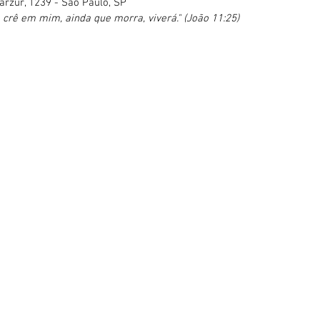
rzur, 1239 - São Paulo, SP
 crê em mim, ainda que morra, viverá." (João 11:25)