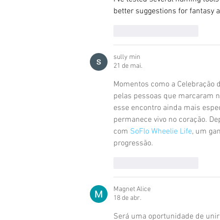
better suggestions for fantasy 
Curtir
Responder
sully min
21 de mai.
Momentos como a Celebração de
pelas pessoas que marcaram n
esse encontro ainda mais espe
permanece vivo no coração. Dep
com 
SoFlo Wheelie Life
, um ga
progressão.
Curtir
Responder
Magnet Alice
18 de abr.
Será uma oportunidade de unir