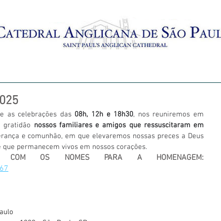
AMENTO
BATISMO
CRECHES
MISSAS AO VIVO
2025
te as celebrações das 
08h, 12h e 18h30
, nos reuniremos em 
 gratidão 
nossos familiares e amigos que ressuscitaram em 
rança e comunhão, em que elevaremos nossas preces a Deus 
que permanecem vivos em nossos corações. 
REENCHA O FORMULÁRIO COM OS NOMES PARA A HOMENAGEM: 
G67
Paulo