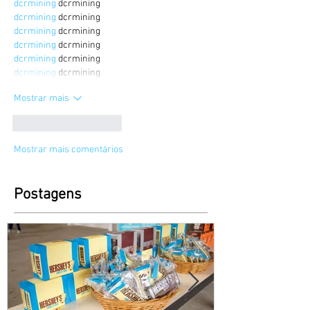
dcrmining
 dcrmining
dcrmining
 dcrmining
dcrmining
 dcrmining
dcrmining
 dcrmining
dcrmining
 dcrmining
dcrmining
 dcrmining
Mostrar mais
Curtir
Responder
Mostrar mais comentários
Postagens