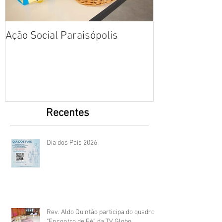
Ação Social Paraisópolis
Fotos: Dia das
Creche em Par
Recentes
Dia dos Pais 2026
Rev. Aldo Quintão participa do quadro
"Encontro de Fé", da TV Globo