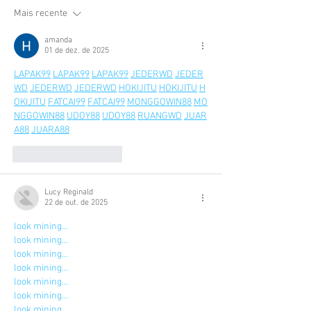
Mais recente
amanda
01 de dez. de 2025
LAPAK99
LAPAK99
LAPAK99
JEDERWD
JEDER
WD
JEDERWD
JEDERWD
HOKIJITU
HOKIJITU
H
OKIJITU
FATCAI99
FATCAI99
MONGGOWIN88
MO
NGGOWIN88
UDOY88
UDOY88
RUANGWD
JUAR
A88
JUARA88
Curtir
Responder
Lucy Reginald
22 de out. de 2025
look mining…
look mining…
look mining…
look mining…
look mining…
look mining…
look mining…